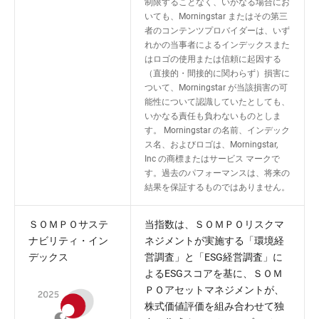
制限することなく、いかなる場合にお
いても、Morningstar またはその第三
者のコンテンツプロバイダーは、いず
れかの当事者によるインデックスまた
はロゴの使用または信頼に起因する
（直接的・間接的に関わらず）損害に
ついて、Morningstar が当該損害の可
能性について認識していたとしても、
いかなる責任も負わないものとしま
す。 Morningstar の名前、インデック
ス名、およびロゴは、Morningstar,
Inc の商標またはサービス マークで
す。過去のパフォーマンスは、将来の
結果を保証するものではありません。
ＳＯＭＰＯサステ
当指数は、ＳＯＭＰＯリスクマ
ナビリティ・イン
ネジメントが実施する「環境経
デックス
営調査」と「ESG経営調査」に
よるESGスコアを基に、ＳＯＭ
ＰＯアセットマネジメントが、
株式価値評価を組み合わせて独