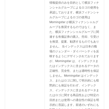
情報提供のみを目的として横浜フィナ
ンシャルグループによるロゴの使用を
承認しております。横浜フィナンシャ
ルグループによるロゴの使用は
Morningstar が横浜フィナンシャルグ
ループを推奨するものではなく、ま
た、横浜フィナンシャルグループに関
連する有価証券の購入、売却、引受け
を推奨、提案、勧誘するものでもあり
ません。 当インデックスは日本の職
場のジェンダー・ダイバーシティを反
映するようにデザインされております
が、Morningstar は、インデックスま
たはインデックスに含まれるデータの
正確性、完全性、または適時性を保証
しません。Morningstar はインデック
ス、またはロゴに関して明示的にも暗
黙的にも保証を行わず、インデック
ス、インデックスに含まれるデータま
たはロゴに関する商品性および特定の
目的または使用への適合性の保証を明
示的に否認します。前述のいずれにも