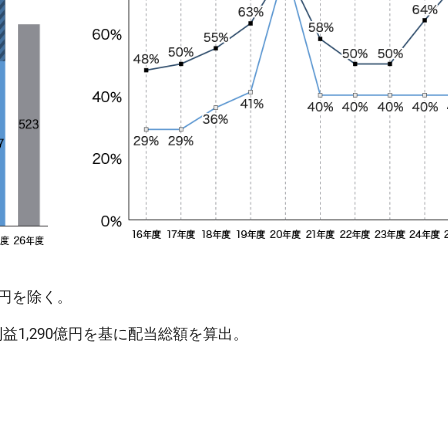
億円を除く。
益1,290億円を基に配当総額を算出。